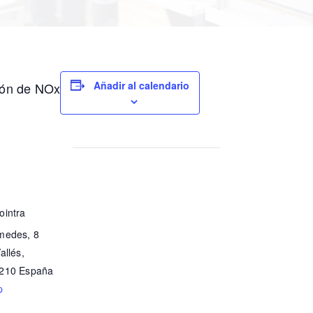
Añadir al calendario
ión de NOx
ointra
medes, 8
allés
,
210
España
p