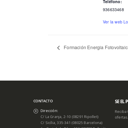
Teléfono:
936633468
Ver la web Lo
Formación Energia Fotovoltai
SE EL
CONTACTO
Dirección:
Reciba 
C/ La Granja, 2-10 (08291 Ripollet)
ofertas
C/ Sicília, 335-341 (08025 Barcelona)