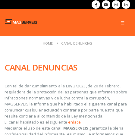
HOME
CANAL DENUNCIAS
CANAL DENUNCIAS
Con tal de dar cumplimiento a la Ley 2/2023, de 20 de Febrero,
reguladora de la protección de las personas que informen sobre
infracciones normativas y de lucha contra la corrupción,
MAGSERVEIS le informa que ha habilitado el siguiente canal para
comunicar cualquier actuación contraria por parte nuestra que
resulte contraria al contenido de la Ley mencionada.
El canal habilitado es el siguiente
enlace
Mediante el uso de este canal,
MAGSERVEIS
garantiza la plena
confidencialidad del informante. Así mismo, le informamos que