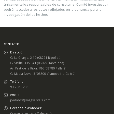
únicamente los responsables de constituir el Comité investigador
podrán acceder a los datos reflejados en la denuncia para la
investigación de los hechos.
CONTACTO
Dirección:
C/ La Granja, 2-10 (08291 Ripollet)
C/ Sicília, 335-341 (08025 Barcelona)
Av. Prat de la Riba, 186 (08780 Pallejà)
C/ Masia Nova, 3 (08800 Vilanova i la Geltrú)
Teléfono:
93 208 12 21
email:
pedidos@magserveis.com
Horarios días/horas:
Consulta en cada Delegación