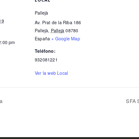
Pallejà
19
Av. Prat de la Riba 186
Pallejà
,
Pallejà
08780
España
+ Google Map
2:00 pm
Teléfono:
932081221
Ver la web Local
ca
SFA S