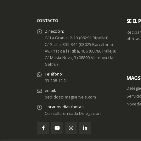
SE EL
CONTACTO
Dirección:
Reciba 
C/ La Granja, 2-10 (08291 Ripollet)
ofertas
C/ Sicília, 335-341 (08025 Barcelona)
Av. Prat de la Riba, 186 (08780 Pallejà)
C/ Masia Nova, 3 (08800 Vilanova i la
Geltrú)
Teléfono:
MAGSE
93 208 12 21
Delega
email:
Servici
pedidos@magserveis.com
Noved
Horarios días/horas:
Consulta en cada Delegación