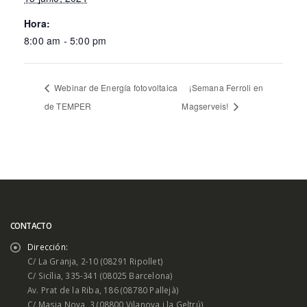
Hora:
8:00 am - 5:00 pm
Webinar de Energía fotovoltaica
¡Semana Ferroli en
de TEMPER
Magserveis!
CONTACTO
Dirección:
C/ La Granja, 2-10 (08291 Ripollet)
C/ Sicília, 335-341 (08025 Barcelona)
Av. Prat de la Riba, 186 (08780 Pallejà)
C/ Masia Nova, 3 (08800 Vilanova i la Geltrú)