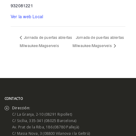
932081221
Ver la web Local
Jornada de puertas abiertas
Jornada de puertas abiertas
Milwaukee/Magserveis
Milwaukee/Magserveis
CONTACTO
Dirección:
C/ La Granja, 2-10 (08291 Ripollet)
C/ Sicília, 335-341 (08025 Barcelona)
Av. Prat de la Riba, 186 (08780 Pallejà)
C/ Masia Nova, 3 (08800 Vilanova i la Geltrú)