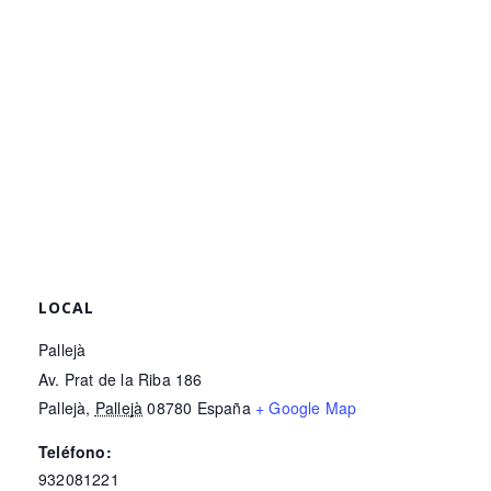
LOCAL
Pallejà
Av. Prat de la Riba 186
Pallejà
,
Pallejà
08780
España
+ Google Map
Teléfono:
932081221