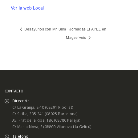
Ver la web Local
Desayunos con Mr. Slim
Jornadas EFAPEL en
Magserveis
CONTACTO
Dirección:
C/ La Granja, 2-10 (08291 Ripollet)
C/ Sicília, 335-341 (08025 Barcelona)
Av. Prat de la Riba, 186 (08780 Pallejà)
C/ Masia Nova, 3 (08800 Vilanova i la Geltrú)
Teléfono: