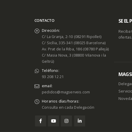
SE EL
CONTACTO
Dirección:
Reciba 
C/ La Granja, 2-10 (08291 Ripollet)
ofertas
C/ Sicília, 335-341 (08025 Barcelona)
Av. Prat de la Riba, 186 (08780 Pallejà)
C/ Masia Nova, 3 (08800 Vilanova i la
Geltrú)
Teléfono:
MAGSE
93 208 12 21
Delega
email:
Servici
pedidos@magserveis.com
Noved
Horarios días/horas:
Consulta en cada Delegación