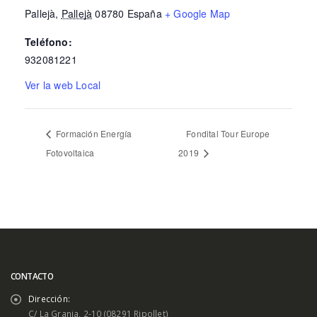
Pallejà
,
Pallejà
08780
España
+ Google Map
Teléfono:
932081221
Ver la web Local
Formación Energía
Fondital Tour Europe
Fotovoltaica
2019
CONTACTO
Dirección:
C/ La Granja, 2-10 (08291 Ripollet)