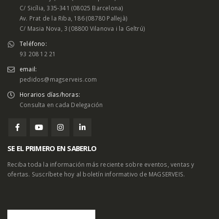
C/ Sicília, 335-341 (08025 Barcelona)
Av. Prat de la Riba, 186 (08780 Pallejà)
C/ Masia Nova, 3 (08800 Vilanova i la Geltrú)
Teléfono:
93 208 12 21
email:
pedidos@magserveis.com
Horarios días/horas:
Consulta en cada Delegación
SE EL PRIMERO EN SABERLO
Reciba toda la información más reciente sobre eventos, ventas y
ofertas. Suscríbete hoy al boletín informativo de MAGSERVEIS.