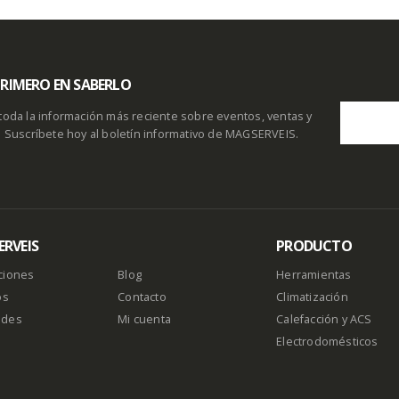
 PRIMERO EN SABERLO
toda la información más reciente sobre eventos, ventas y
. Suscríbete hoy al boletín informativo de MAGSERVEIS.
RVEIS
PRODUCTO
ciones
Blog
Herramientas
os
Contacto
Climatización
ades
Mi cuenta
Calefacción y ACS
Electrodomésticos