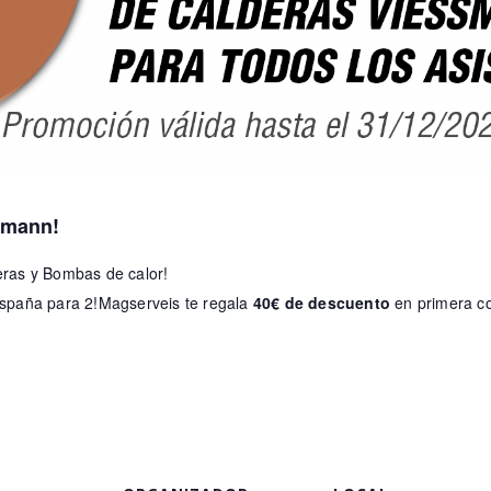
smann!
ras y Bombas de calor!
spaña para 2!Magserveis te regala
40€ de descuento
en primera c