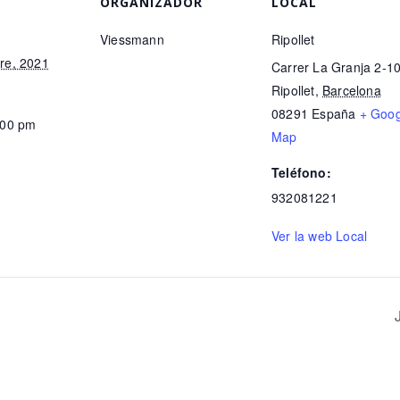
ORGANIZADOR
LOCAL
Viessmann
Ripollet
re, 2021
Carrer La Granja 2-1
Ripollet
,
Barcelona
08291
España
+ Goog
:00 pm
Map
Teléfono:
932081221
Ver la web Local