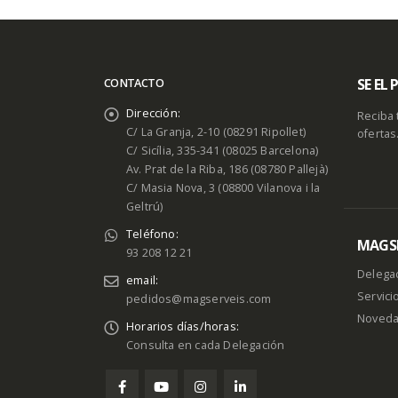
SE EL
CONTACTO
Dirección:
Reciba 
C/ La Granja, 2-10 (08291 Ripollet)
ofertas
C/ Sicília, 335-341 (08025 Barcelona)
Av. Prat de la Riba, 186 (08780 Pallejà)
C/ Masia Nova, 3 (08800 Vilanova i la
Geltrú)
Teléfono:
MAGSE
93 208 12 21
Delega
email:
Servici
pedidos@magserveis.com
Noved
Horarios días/horas:
Consulta en cada Delegación