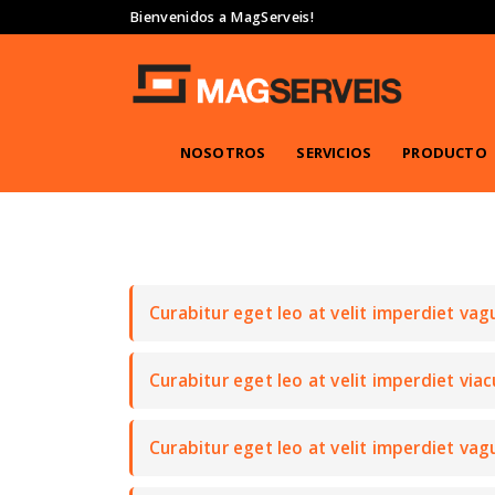
Bienvenidos a MagServeis!
NOSOTROS
SERVICIOS
PRODUCTO
Curabitur eget leo at velit imperdiet vagu
Curabitur eget leo at velit imperdiet viac
Curabitur eget leo at velit imperdiet vagu