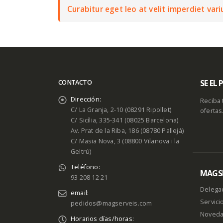
Curabitur eget leo at velit imperdiet variu
SE EL
CONTACTO
Dirección:
Reciba 
C/ La Granja, 2-10 (08291 Ripollet)
ofertas
C/ Sicília, 335-341 (08025 Barcelona)
Av. Prat de la Riba, 186 (08780 Pallejà)
C/ Masia Nova, 3 (08800 Vilanova i la
Geltrú)
Teléfono:
MAGSE
93 208 12 21
Delega
email:
Servici
pedidos@magserveis.com
Noved
Horarios días/horas: