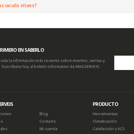
s iaculis vitaes?
 PRIMERO EN SABERLO
toda la información más reciente sobre eventos, ventas y
. Suscríbete hoy al boletín informativo de MAGSERVEIS.
RVEIS
PRODUCTO
ciones
Blog
Herramientas
os
Contacto
Climatización
ades
Mi cuenta
Calefacción y ACS