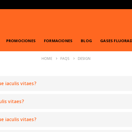
PROMOCIONES
FORMACIONES
BLOG
GASES FLUORA
HOME
FAQS
DESIGN
e iaculis vitaes?
ulis vitaes?
e iaculis vitaes?