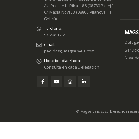
Av. Prat de la Riba, 186 (08780 Pallejà)
C/ Masia Nova, 3 (08800 Vilanova i la
Geltrú)
Teléfono:
MAGSE
93 208 12 21
Delega
email:
Servici
pedidos@magserveis.com
Noved
Horarios días/horas:
Consulta en cada Delegación
© Magserveis 2026. Derechos reser