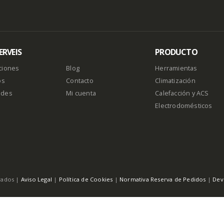
RVEIS
PRODUCTO
ciones
Blog
Herramientas
os
Contacto
Climatización
ades
Mi cuenta
Calefacción y ACS
Electrodomésticos
vados |
Aviso Legal
|
Política de Cookies
|
Normativa Reserva de Pedidos
|
Dev