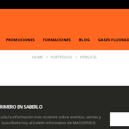
PROMOCIONES
FORMACIONES
BLOG
GASES FLUORA
HOME
PORTFOLIOS
HTML/CSS
 PRIMERO EN SABERLO
toda la información más reciente sobre eventos, ventas y
. Suscríbete hoy al boletín informativo de MAGSERVEIS.