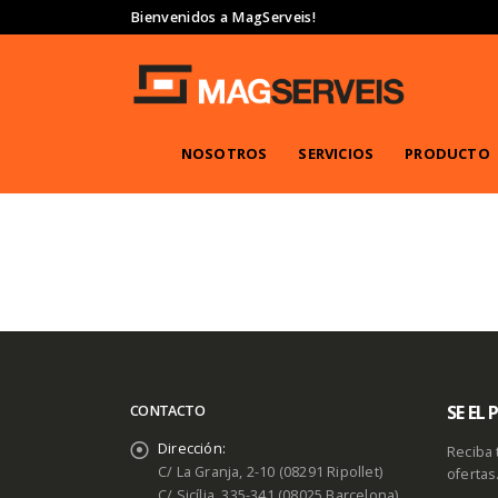
Bienvenidos a MagServeis!
NOSOTROS
SERVICIOS
PRODUCTO
SE EL
CONTACTO
Dirección:
Reciba 
C/ La Granja, 2-10 (08291 Ripollet)
ofertas
C/ Sicília, 335-341 (08025 Barcelona)