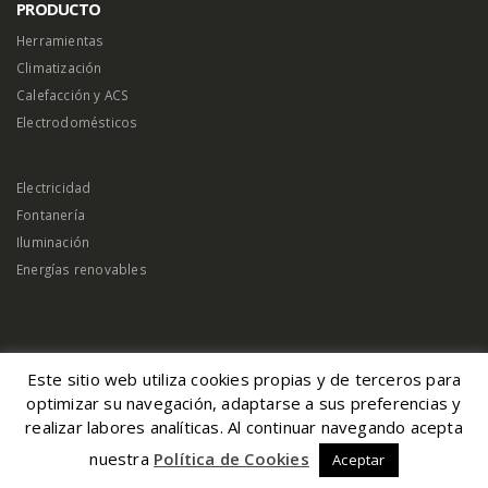
PRODUCTO
Herramientas
Climatización
Calefacción y ACS
Electrodomésticos
Electricidad
Fontanería
Iluminación
Energías renovables
Este sitio web utiliza cookies propias y de terceros para
© Magserveis 2026. Derechos reservados |
Aviso Legal
|
Política de Cookies
|
optimizar su navegación, adaptarse a sus preferencias y
Normativa Reserva de Pedidos
|
Devoluciones de Mercancía
|
Canal
realizar labores analíticas. Al continuar navegando acepta
Denuncias
nuestra
Política de Cookies
Aceptar