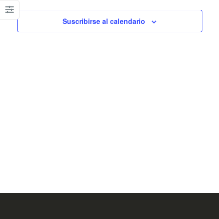
vistas
de
Suscribirse al calendario
Eventos