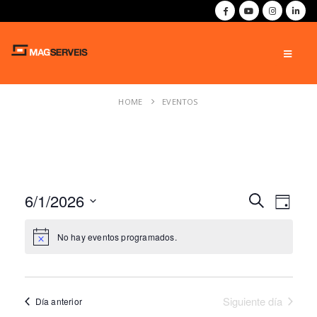
HOME
EVENTOS
6/1/2026
Navegac
Navegac
Buscar
Día
de
Seleccionar
de
vistas
fecha.
No hay eventos programados.
de
búsque
Evento
y
Siguiente día
Día anterior