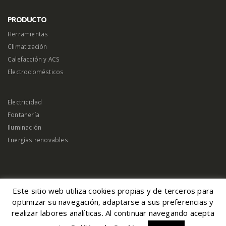
Mi cuenta
PRODUCTO
Herramientas
Climatización
Calefacción y ACS
Electrodomésticos
Electricidad
Fontanería
Iluminación
Energías renovables
Este sitio web utiliza cookies propias y de terceros para
optimizar su navegación, adaptarse a sus preferencias y
realizar labores analíticas. Al continuar navegando acepta
© Magserveis 2026. Derechos reservados |
Aviso Legal
|
Política de Cookies
|