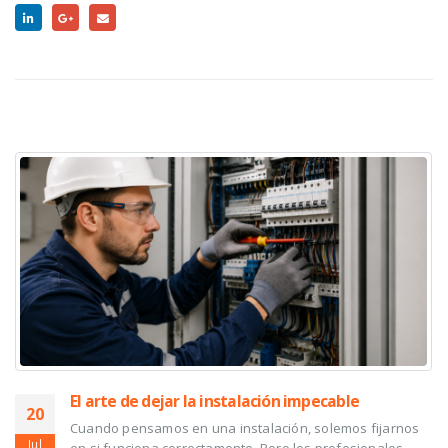
RELATED
POSTS
El arte de dejar la instalación impecable
20
Cuando pensamos en una instalación, solemos fijarnos
Jul