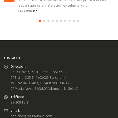
en si funciona correctamente. Pero los profesionales
saben que una instalación excelente va...
read more
CONTACTO
Dirección:
C/ La Granja, 2-10 (08291 Ripollet)
C/ Sicília, 335-341 (08025 Barcelona)
Av. Prat de la Riba, 186 (08780 Pallejà)
C/ Masia Nova, 3 (08800 Vilanova i la Geltrú)
Teléfono:
93 208 12 21
email:
pedidos@magserveis.com