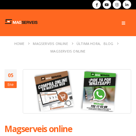
HOME
MAGSERVEIS ONLINE
ÚLTIMA HORA
,
BLOG
MAGSERVEIS ONLINE
05
Ene
Magserveis online