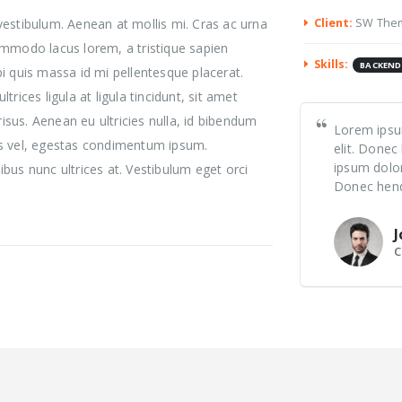
vestibulum. Aenean at mollis mi. Cras ac urna
Client:
SW The
ommodo lacus lorem, a tristique sapien
Skills:
BACKEND
i quis massa id mi pellentesque placerat.
rices ligula at ligula tincidunt, sit amet
sus. Aenean eu ultricies nulla, id bibendum
Lorem ipsum
us vel, egestas condimentum ipsum.
elit. Donec
ipsum dolor
bus nunc ultrices at. Vestibulum eget orci
Donec hendr
J
C