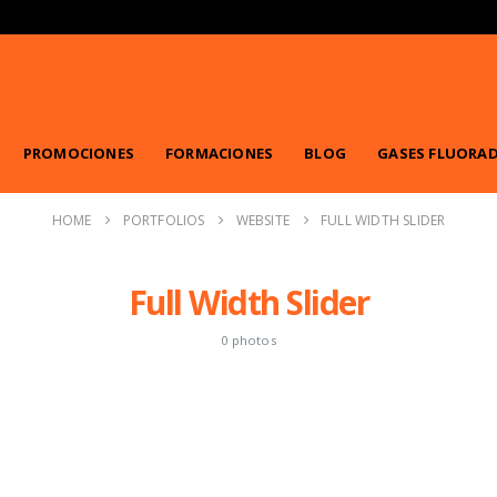
PROMOCIONES
FORMACIONES
BLOG
GASES FLUORA
HOME
PORTFOLIOS
WEBSITE
FULL WIDTH SLIDER
Full Width Slider
0 photos
Portfolio
Detail