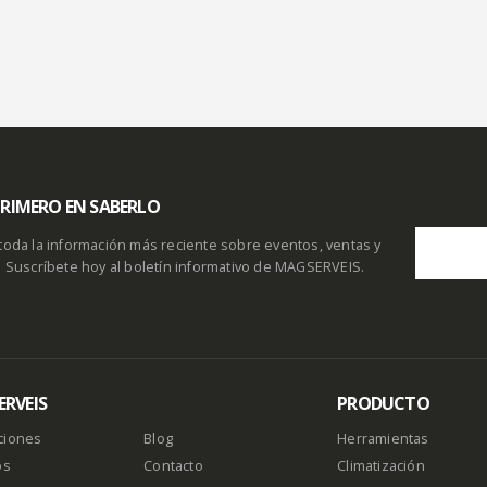
 PRIMERO EN SABERLO
toda la información más reciente sobre eventos, ventas y
. Suscríbete hoy al boletín informativo de MAGSERVEIS.
RVEIS
PRODUCTO
ciones
Blog
Herramientas
os
Contacto
Climatización