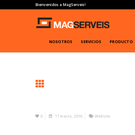
Bienvenidos a MagServeis!
NOSOTROS
SERVICIOS
PRODUCTO
0
17 marzo, 2016
Website
Portfolio
Description