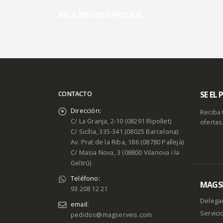
RELATED
PORTFOLIOS
SE EL
CONTACTO
Dirección:
Reciba 
C/ La Granja, 2-10 (08291 Ripollet)
ofertas
C/ Sicília, 335-341 (08025 Barcelona)
Av. Prat de la Riba, 186 (08780 Pallejà)
C/ Masia Nova, 3 (08800 Vilanova i la
Geltrú)
Teléfono:
MAGSE
93 208 12 21
Delega
email:
Servici
pedidos@magserveis.com