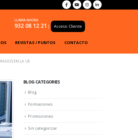
LLAMA AHORA
932 08 12 21
|
Acceso Cliente
DOS
REVISTAS / PUNTOS
CONTACTO
ORADOS EN LA UE
BLOG CATEGORIES
Blog
Formaciones
Promociones
Sin categorizar