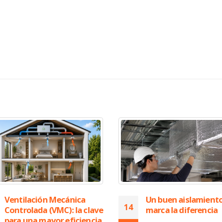
Un buen aislamiento
Gran jornada en la 
07
marca la diferencia
de Barcelona junto 
nuestros clientes c