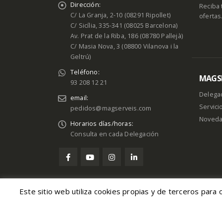
Dirección:
Reciba 
C/ La Granja, 2-10 (08291 Ripollet)
ofertas
C/ Sicília, 335-341 (08025 Barcelona)
Av. Prat de la Riba, 186 (08780 Pallejà)
C/ Masia Nova, 3 (08800 Vilanova i la
Geltrú)
Teléfono:
MAGSE
93 208 12 21
Delega
email:
Servici
pedidos@magserveis.com
Noved
Horarios días/horas:
Consulta en cada Delegación
Este sitio web utiliza cookies propias y de terceros para 
© Magserveis 2026. Derechos reser