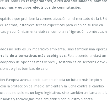
e utilizados en
refrigeradores, aires acondicionados, bomba
 espumas y equipos eléctricos de conmutación
.
equisitos que prohíben la comercialización en el mercado de la UE 
. Además, establece fechas específicas para el fin de su uso en
nicas y económicamente viables, como la refrigeración doméstica, el
orados no solo es un imperativo ambiental, sino también una oport
rrollo de alternativas más ecológicas.
Este acuerdo enviará un
a adopción de opciones más verdes y sostenibles en sectores clav
dicionado y las bombas de calor.
nión Europea avanza decididamente hacia un futuro más limpio y
on la protección del medio ambiente y la lucha contra el cambio
uorados no solo es un logro legislativo, sino también un llamado a l
onsables y tecnologías más amigables con nuestro planeta.