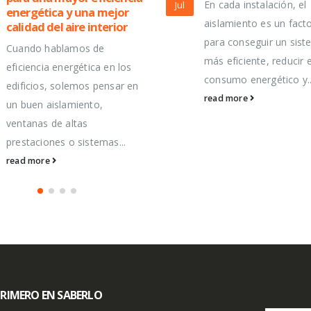
En cada instalación, el
Jul
y el Mundial
aislamiento es un factor clave
Desde MAGserveis qu
para conseguir un sistema
agradecer a todos los
más eficiente, reducir el
asistentes que nos
consumo energético y...
acompañaron en el ev
read more
celebrado en la Fàbric
Moritz Barcelona,...
read more
 PRIMERO EN SABERLO