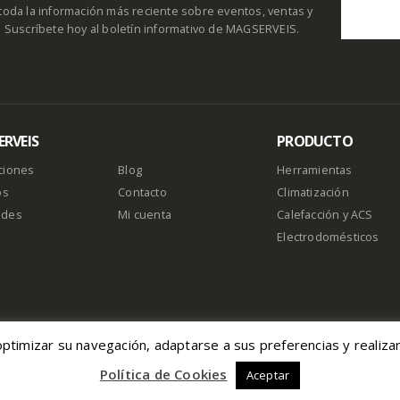
toda la información más reciente sobre eventos, ventas y
. Suscríbete hoy al boletín informativo de MAGSERVEIS.
RVEIS
PRODUCTO
ciones
Blog
Herramientas
os
Contacto
Climatización
ades
Mi cuenta
Calefacción y ACS
Electrodomésticos
optimizar su navegación, adaptarse a sus preferencias y realiza
vados |
Aviso Legal
|
Política de Cookies
|
Normativa Reserva de Pedidos
|
Dev
Política de Cookies
Aceptar