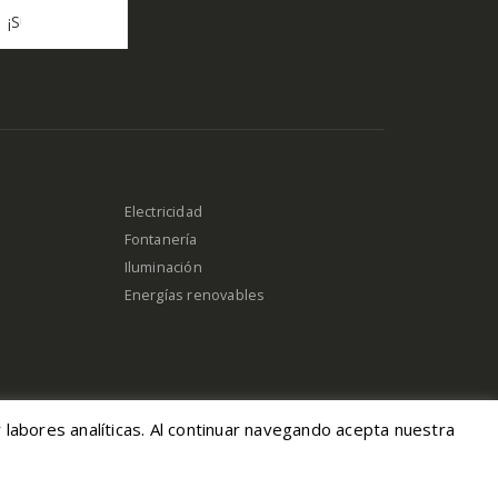
Electricidad
Fontanería
Iluminación
Energías renovables
r labores analíticas. Al continuar navegando acepta nuestra
oluciones de Mercancía
|
Canal Denuncias