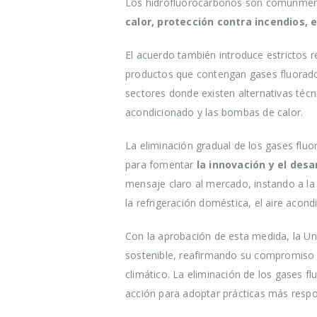
Los hidrofluorocarbonos son comúnment
calor, protección contra incendios,
El acuerdo también introduce estrictos r
productos que contengan gases fluorados
sectores donde existen alternativas téc
acondicionado y las bombas de calor.
La eliminación gradual de los gases flu
para fomentar
la innovación y el desa
mensaje claro al mercado, instando a l
la refrigeración doméstica, el aire acon
Con la aprobación de esta medida, la U
sostenible, reafirmando su compromiso c
climático. La eliminación de los gases fl
acción para adoptar prácticas más resp