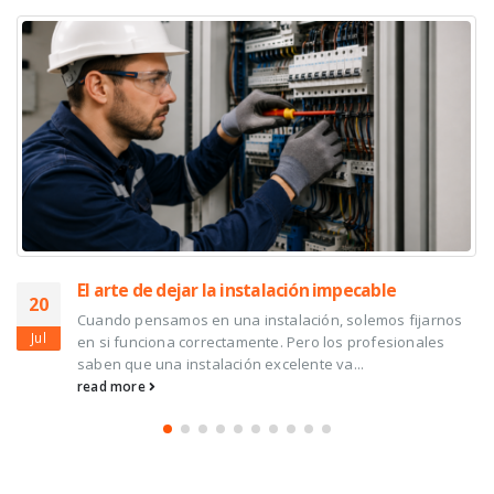
ación impecable
Ventilación Mecánica Cont
17
para una mayor eficienci
alación, solemos fijarnos
calidad del aire interior
Jul
 Pero los profesionales
elente va...
Cuando hablamos de eficienci
edificios, solemos pensar en 
ventanas de altas prestacione
read more