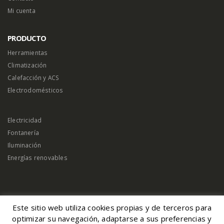
Contacto
Mi cuenta
PRODUCTO
Herramientas
Climatización
Calefacción y ACS
Electrodomésticos
Electricidad
Fontanería
Iluminación
Energías renovables
Este sitio web utiliza cookies propias y de terceros para
optimizar su navegación, adaptarse a sus preferencias y
© Magserveis 2026. Derechos reservados |
Aviso Legal
|
Política de Cookies
|