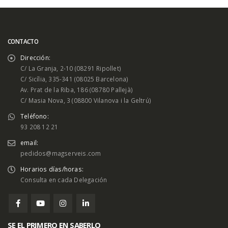
CONTACTO
Dirección:
C/ La Granja, 2-10 (08291 Ripollet)
C/ Sicília, 335-341 (08025 Barcelona)
Av. Prat de la Riba, 186 (08780 Pallejà)
C/ Masia Nova, 3 (08800 Vilanova i la Geltrú)
Teléfono:
93 208 12 21
email:
pedidos@magserveis.com
Horarios días/horas:
Consulta en cada Delegación