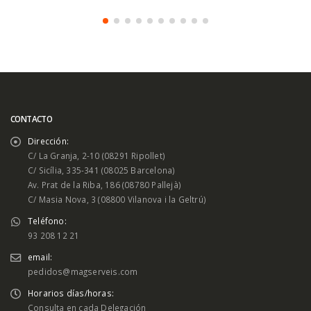
CONTACTO
Dirección:
C/ La Granja, 2-10 (08291 Ripollet)
C/ Sicília, 335-341 (08025 Barcelona)
Av. Prat de la Riba, 186 (08780 Pallejà)
C/ Masia Nova, 3 (08800 Vilanova i la Geltrú)
Teléfono:
93 208 12 21
email:
pedidos@magserveis.com
Horarios días/horas:
Consulta en cada Delegación