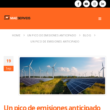
HOME
UN PICO DE EMISIONES ANTICIPADO
BLOG
UN PICO DE EMISIONES ANTICIPADO
19
Sep
Un pico de emisiones anticipado