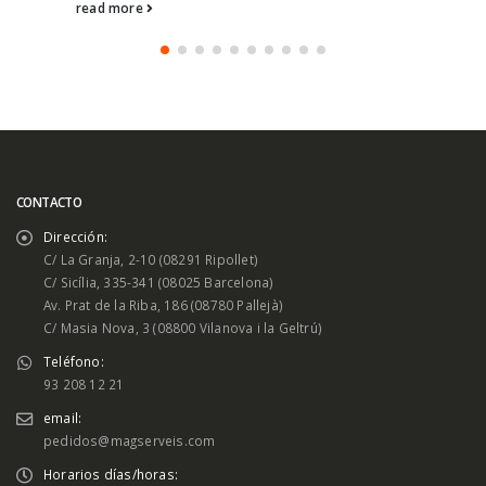
read more
CONTACTO
Dirección:
C/ La Granja, 2-10 (08291 Ripollet)
C/ Sicília, 335-341 (08025 Barcelona)
Av. Prat de la Riba, 186 (08780 Pallejà)
C/ Masia Nova, 3 (08800 Vilanova i la Geltrú)
Teléfono:
93 208 12 21
email:
pedidos@magserveis.com
Horarios días/horas: