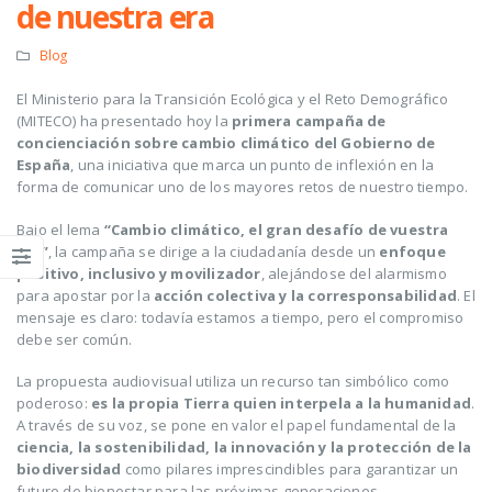
de nuestra era
Blog
El Ministerio para la Transición Ecológica y el Reto Demográfico
(MITECO) ha presentado hoy la
primera campaña de
concienciación sobre cambio climático del Gobierno de
España
, una iniciativa que marca un punto de inflexión en la
forma de comunicar uno de los mayores retos de nuestro tiempo.
Bajo el lema
“Cambio climático, el gran desafío de vuestra
era”
, la campaña se dirige a la ciudadanía desde un
enfoque
positivo, inclusivo y movilizador
, alejándose del alarmismo
para apostar por la
acción colectiva y la corresponsabilidad
. El
mensaje es claro: todavía estamos a tiempo, pero el compromiso
debe ser común.
La propuesta audiovisual utiliza un recurso tan simbólico como
poderoso:
es la propia Tierra quien interpela a la humanidad
.
A través de su voz, se pone en valor el papel fundamental de la
ciencia, la sostenibilidad, la innovación y la protección de la
biodiversidad
como pilares imprescindibles para garantizar un
futuro de bienestar para las próximas generaciones.