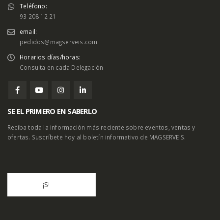
C/ Masia Nova, 3 (08800 Vilanova i la Geltrú)
Teléfono:
93 208 12 21
email:
pedidos@magserveis.com
Horarios días/horas:
Consulta en cada Delegación
SE EL PRIMERO EN SABERLO
Reciba toda la información más reciente sobre eventos, ventas y
ofertas. Suscríbete hoy al boletín informativo de MAGSERVEIS.