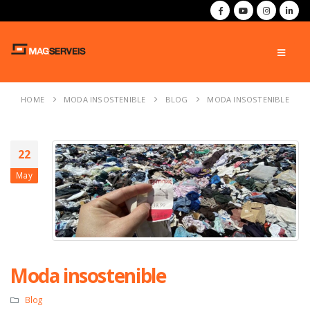
HOME
MODA INSOSTENIBLE
BLOG
MODA INSOSTENIBLE
22
May
Moda insostenible
Blog