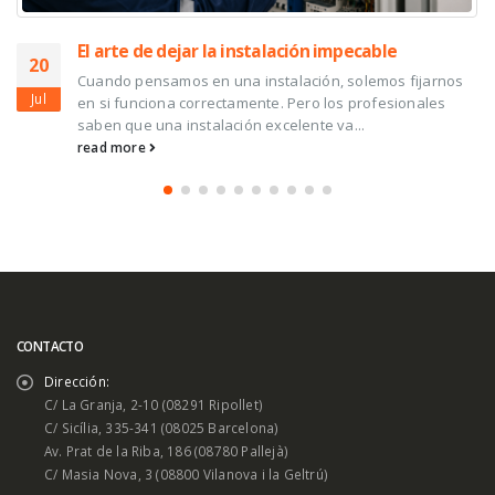
Ventilación Mecánica Controlada (VMC): la cl
17
para una mayor eficiencia energética y una 
rnos
calidad del aire interior
Jul
es
Cuando hablamos de eficiencia energética en los
edificios, solemos pensar en un buen aislamiento,
ventanas de altas prestaciones o sistemas...
read more
CONTACTO
Dirección:
C/ La Granja, 2-10 (08291 Ripollet)
C/ Sicília, 335-341 (08025 Barcelona)
Av. Prat de la Riba, 186 (08780 Pallejà)