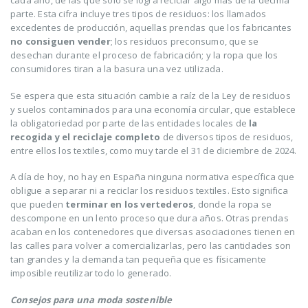
cada año, de las que solo se logra reciclar algo más de la décima
parte. Esta cifra incluye tres tipos de residuos: los llamados
excedentes de producción, aquellas prendas que los fabricantes
no consiguen vender
; los residuos preconsumo, que se
desechan durante el proceso de fabricación; y la ropa que los
consumidores tiran a la basura una vez utilizada.
Se espera que esta situación cambie a raíz de la Ley de residuos
y suelos contaminados para una economía circular, que establece
la obligatoriedad por parte de las entidades locales de
la
recogida y el reciclaje completo
de diversos tipos de residuos,
entre ellos los textiles, como muy tarde el 31 de diciembre de 2024.
A día de hoy, no hay en España ninguna normativa específica que
obligue a separar ni a reciclar los residuos textiles. Esto significa
que pueden
terminar en los vertederos
, donde la ropa se
descompone en un lento proceso que dura años. Otras prendas
acaban en los contenedores que diversas asociaciones tienen en
las calles para volver a comercializarlas, pero las cantidades son
tan grandes y la demanda tan pequeña que es físicamente
imposible reutilizar todo lo generado.
Consejos para una moda sostenible